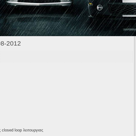
1
2
3
4
5
6
7
8-2012
 closed loop λειτουργιας