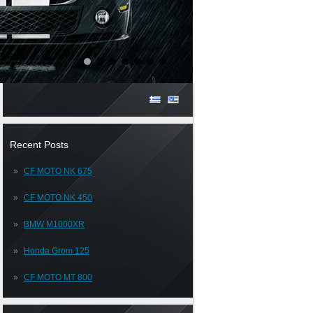
Recent Posts
CF MOTO NK 675
CF MOTO NK 450
BMW M1000XR
Honda Grom 125
CF MOTO MT 800