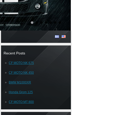
Recent Posts
CF MOTO NK 675
CF MOTO NK 450
BMW M1000XR
Honda Grom 125
CF MOTO MT 800