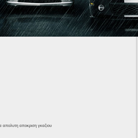
1
2
3
4
5
6
7
για απολυτη αποκριση γκαζιου