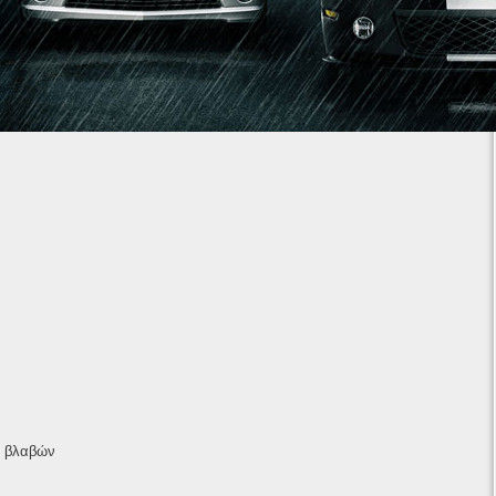
1
2
3
4
5
6
7
ν βλαβών