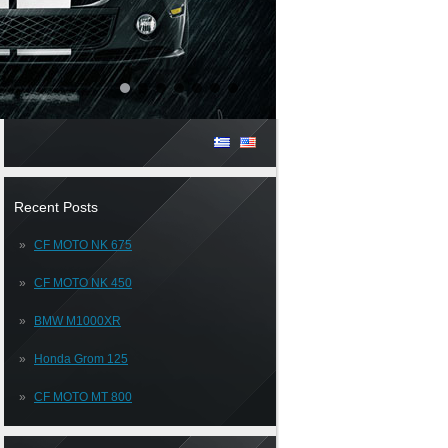
Recent Posts
CF MOTO NK 675
CF MOTO NK 450
BMW M1000XR
Honda Grom 125
CF MOTO MT 800