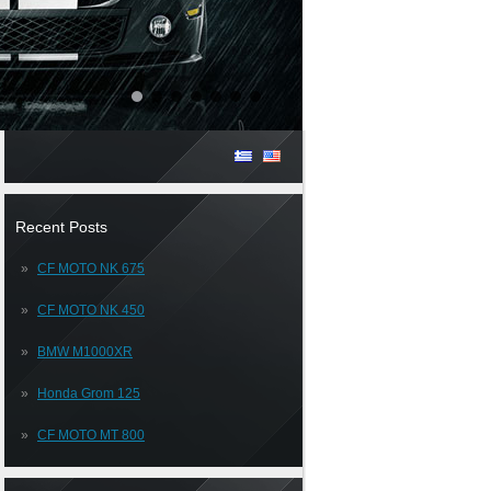
Recent Posts
CF MOTO NK 675
CF MOTO NK 450
BMW M1000XR
Honda Grom 125
CF MOTO MT 800