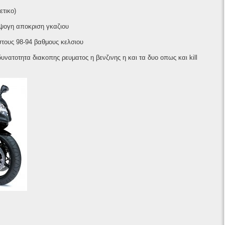
τικο)
 αψογη αποκριση γκαζιου
στους 98-94 βαθμους κελσιου
νατοτητα διακοπης ρευματος η βενζινης η και τα δυο οπως και kill