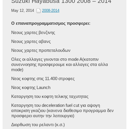
Suzuki Hayabusa 1300 2008 – 2014
May 12, 2014
2008-2014
Ο επαναπρογραμματισμος προσφερει:
Νεους χαρτες βενζινης
Νεους χαρτες αβανς
Νεους χαρτες προπεταλουδων
Ολες οι αλλαγες γινονται στο mode A(κατοπιν
συνεννοησης προσφερουμε και αλλαγες στα αλλα
mode)
Νεος κοφτης στις 11.400 στροφες
Νεος κοφτης Launch
Καταργηση του κοφτη τελικης ταχυτητας
Καταργηση του deceleration fuel cut για αψογη
αποκριση γκαζιου (κανενα διαθεσιμο προγραμμα δεν
προσφερει αυτην την λειτουργια)
Διορθωση του ρελαντι (κ.σ.)