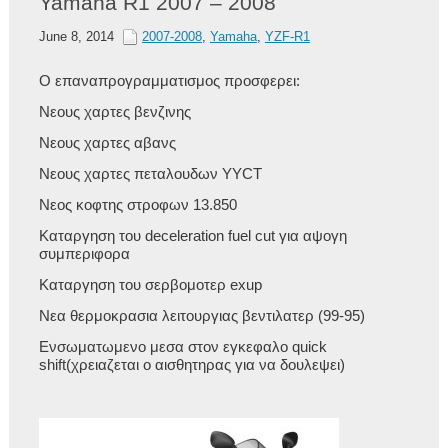
Yamaha R1 2007 – 2008
June 8, 2014
2007-2008
,
Yamaha
,
YZF-R1
Ο επαναπρογραμματισμος προσφερει:
Νεους χαρτες βενζινης
Νεους χαρτες αβανς
Νεους χαρτες πεταλουδων YYCT
Νεος κοφτης στροφων 13.850
Καταργηση του deceleration fuel cut για αψογη
συμπεριφορα
Καταργηση του σερβομοτερ exup
Νεα θερμοκρασια λειτουργιας βεντιλατερ (99-95)
Ενσωματωμενο μεσα στον εγκεφαλο quick
shift(χρειαζεται ο αισθητηρας για να δουλεψει)