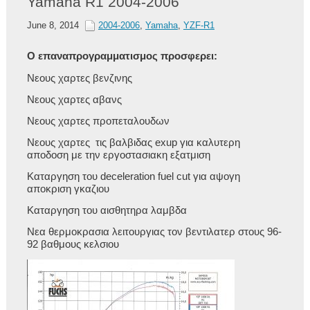
Yamaha R1 2004-2006
June 8, 2014
2004-2006
,
Yamaha
,
YZF-R1
Ο επαναπρογραμματισμος προσφερει:
Νεους χαρτες βενζινης
Νεους χαρτες αβανς
Νεους χαρτες προπεταλουδων
Νεους χαρτες τις βαλβιδας exup για καλυτερη
αποδοση με την εργοστασιακη εξατμιση
Καταργηση του deceleration fuel cut για αψογη
αποκριση γκαζιου
Καταργηση του αισθητηρα λαμβδα
Νεα θερμοκρασια λειτουργιας τον βεντιλατερ στους 96-
92 βαθμους κελσιου